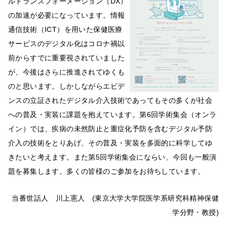
ルトランスフォーメーション（DX）
の加速が必要になっています。情報
通信技術（ICT）を用いた保健医療
サービスのデジタル化はコロナ禍以
前からすでに重要視されていました
が、今後はさらに推進されてゆくも
のと思います。しかしながらエビデ
ンスの立証されたデジタル介入技術であってもその多くが社会
への普及・実装に課題を抱えています。第6回学術集会（オンラ
イン）では、疾病の未然防止と重症化予防を含むデジタル予防
介入の技術をとりあげ、その普及・実装を多面的に科学してゆ
きたいと考えます。また第5回学術集会にならい、今回も一般演
題を募集します。多くの皆様のご参加をお待ちしています。
当番世話人 川上憲人 (東京大学大学院医学系研究科精神保健
学分野・教授)