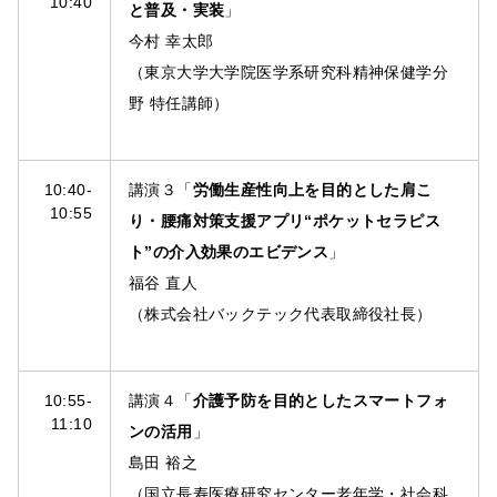
10:40
と普及・実装
」
今村 幸太郎
（東京大学大学院医学系研究科精神保健学分
野 特任講師）
10:40-
講演３「
労働生産性向上を目的とした肩こ
10:55
り・腰痛対策支援アプリ“ポケットセラピス
ト”の介入効果のエビデンス
」
福谷 直人
（株式会社バックテック代表取締役社長）
10:55-
講演４「
介護予防を目的としたスマートフォ
11:10
ンの活用
」
島田 裕之
（国立長寿医療研究センター老年学・社会科