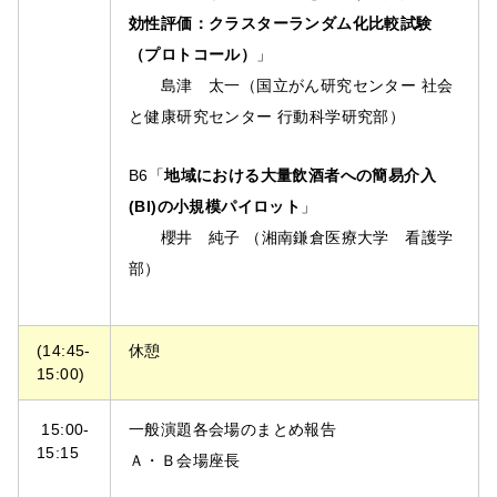
効性評価：クラスターランダム化比較試験
（プロトコール）
」
島津 太一（国立がん研究センター 社会
と健康研究センター 行動科学研究部）
B6「
地域における大量飲酒者への簡易介入
(BI)の小規模パイロット
」
櫻井 純子 （湘南鎌倉医療大学 看護学
部）
(14:45-
休憩
15:00)
15:00-
一般演題各会場のまとめ報告
15:15
Ａ・Ｂ会場座長