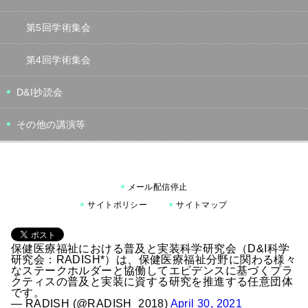
第5回学術集会
第4回学術集会
D&I抄読会
その他の講演等
メール配信停止
サイトポリシー
サイトマップ
保健医療福祉における普及と実装科学研究会（D&I科学
研究会：RADISH*）は、保健医療福祉分野に関わる様々
なステークホルダーと協働してエビデンスに基づくプラ
クティスの普及と実装に資する研究を推進する任意団体
です。
— RADISH (@RADISH_2018)
April 30, 2021