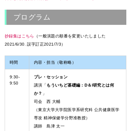
プログラム
抄録集はこちら
（一般演題の順番を変更いたしました
2021/6/30. 誤字訂正2021/7/3）
時間
内容・担当（敬称略）
9:30-
プレ・セッション
9:50
講演「
もういちど基礎編：D＆I研究とは何
か？
」
司会 西 大輔
（東京大学大学院医学系研究科 公共健康医学
専攻 精神保健学分野准教授）
講師 島津 太一