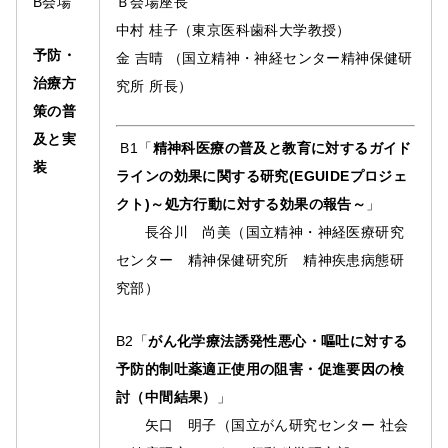
B会場
Ｂ会場座長
中村 桂子（東京医科歯科大学教授）
予防・
金 吉晴 （国立精神・神経センター精神保健研
治療方
究所 所長）
策の普
及と実
B1「
精神科医療の普及と教育に対するガイド
装
ラインの効果に関する研究(EGUIDEプロジェ
クト)～処方行動に対する効果の報告～
」
長谷川 尚美（国立精神・神経医療研究
センター 精神保健研究所 精神疾患病態研
究部）
B2「
がん化学療法誘発性悪心・嘔吐に対する
予防的制吐薬適正使用の阻害・促進要因の検
討（中間結果）
」
矢口 明子（国立がん研究センター 社会