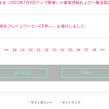
集会（2021年7月3日ウェブ開催）の参加登録および一般演
統合フレームワーク―CFIR―』を発行しました。
<<
>>
18
19
20
21
22
23
24
25
26
27
28
D&I 抄読会
準備中
サイトポリシー
サイトマップ