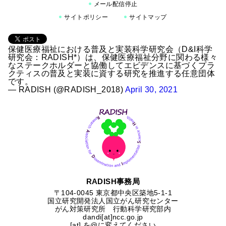
メール配信停止
サイトポリシー
サイトマップ
保健医療福祉における普及と実装科学研究会（D&I科学
研究会：RADISH*）は、保健医療福祉分野に関わる様々
なステークホルダーと協働してエビデンスに基づくプラ
クティスの普及と実装に資する研究を推進する任意団体
です。
— RADISH (@RADISH_2018)
April 30, 2021
RADISH事務局
〒104-0045 東京都中央区築地5-1-1
国⽴研究開発法⼈国⽴がん研究センター
がん対策研究所 行動科学研究部内
dandi[at]ncc.go.jp
[at] を@に変えてください